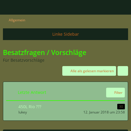
Allgemein
Besatzfragen / Vorschläge
Für Besatzvorschläge
Alle als gelesen markieren
Letzte Antwort
Filter
450L Rio ???
30
lukey
12. Januar 2018 um 23:58