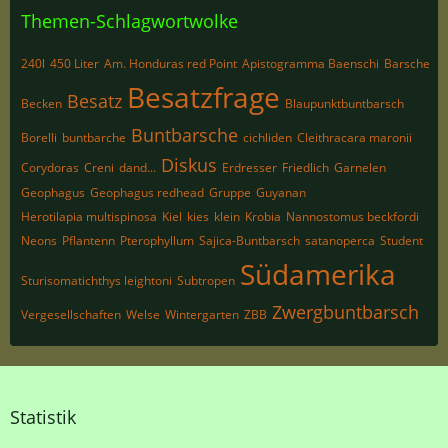
Themen-Schlagwortwolke
240l
450 Liter
Am. Honduras red Point
Apistogramma Baenschi
Barsche
Besatzfrage
Besatz
Becken
Blaupunktbuntbarsch
Buntbarsche
Borelli
buntbarche
cichliden
Cleithracara maronii
Diskus
Corydoras
Creni
dand...
Erdresser
Friedlich
Garnelen
Geophagus
Geophagus redhead
Gruppe
Guyanan
Herotilapia multispinosa
Kiel
kies
klein
Krobia
Nannostomus beckfordi
Neons
Pflantenn
Pterophyllum
Sajica-Buntbarsch
satanoperca
Student
Südamerika
Sturisomatichthys leightoni
Subtropen
Zwergbuntbarsch
Vergesellschaften
Welse
Wintergarten
ZBB
Statistik