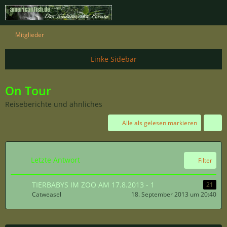
Mitglieder
On Tour
Reiseberichte und ähnliches
Alle als gelesen markieren
Letzte Antwort
Filter
TIERBABYS IM ZOO AM 17.8.2013 - 1
21
Catweasel
18. September 2013 um 20:40