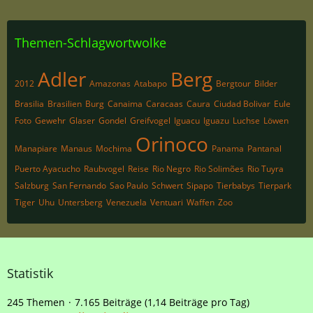
Themen-Schlagwortwolke
Adler
Berg
2012
Amazonas
Atabapo
Bergtour
Bilder
Brasilia
Brasilien
Burg
Canaima
Caracaas
Caura
Ciudad Bolivar
Eule
Foto
Gewehr
Glaser
Gondel
Greifvogel
Iguacu
Iguazu
Luchse
Löwen
Orinoco
Manapiare
Manaus
Mochima
Panama
Pantanal
Puerto Ayacucho
Raubvogel
Reise
Rio Negro
Rio Solimões
Rio Tuyra
Salzburg
San Fernando
Sao Paulo
Schwert
Sipapo
Tierbabys
Tierpark
Tiger
Uhu
Untersberg
Venezuela
Ventuari
Waffen
Zoo
Statistik
245 Themen
7.165 Beiträge (1,14 Beiträge pro Tag)