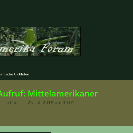
anische Cichliden
Aufruf: Mittelamerikaner
cichlid
25. Juli 2018 um 09:01