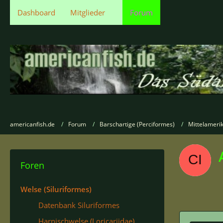
Dashboard
Mitglieder
Forum
americanfish.de
Forum
Barschartige (Perciformes)
Mittelamerik
Foren
Welse (Siluriformes)
Datenbank Siluriformes
Harnischwelse (Loricariidae)