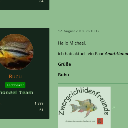
e
84
12. August 2018 um 10:12
Hallo Michael,
ich hab aktuell ein Paar
Amatitlania
Grüße
Bubu
Bubu
Fachbeirat
e
1.899
61