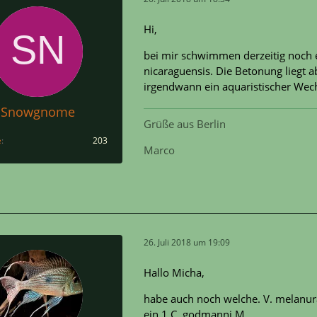
Hi,
bei mir schwimmen derzeitig noch 
nicaraguensis. Die Betonung liegt 
irgendwann ein aquaristischer Wech
Snowgnome
Grüße aus Berlin
e
203
Marco
26. Juli 2018 um 19:09
Hallo Micha,
habe auch noch welche. V. melanura
ein 1 C. godmanni M.