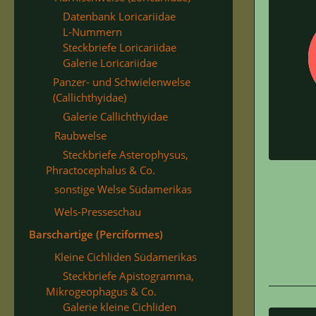
Datenbank Loricariidae
L-Nummern
Steckbriefe Loricariidae
Galerie Loricariidae
Panzer- und Schwielenwelse
(Callichthyidae)
Galerie Callichthyidae
Raubwelse
Steckbriefe Asterophysus,
Phractocephalus & Co.
sonstige Welse Südamerikas
Wels-Presseschau
Barschartige (Perciformes)
Kleine Cichliden Südamerikas
Steckbriefe Apistogramma,
Mikrogeophagus & Co.
Galerie kleine Cichliden