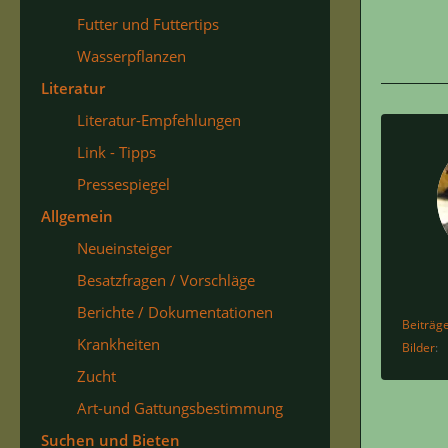
Futter und Futtertips
Wasserpflanzen
Literatur
Literatur-Empfehlungen
Link - Tipps
Pressespiegel
Allgemein
Neueinsteiger
Besatzfragen / Vorschläge
Berichte / Dokumentationen
Beiträg
Krankheiten
Bilder
Zucht
Art-und Gattungsbestimmung
Suchen und Bieten