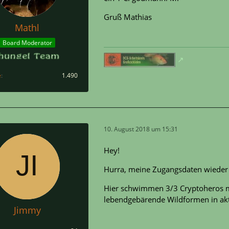
Gruß Mathias
Mathl
Board Moderator
e
1.490
10. August 2018 um 15:31
Hey!
Hurra, meine Zugangsdaten wieder
Hier schwimmen 3/3 Cryptoheros my
lebendgebärende Wildformen in akt
Jimmy