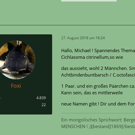
27. August 2018 um 18:24
Hallo, Michael ! Spannendes Thema..
Cichlasoma citrinellum,so wie
das aussieht, wohl 2 Männchen. Si
Achtbindenbuntbarsch / C.octofasc
Foxi
1 Paar. und ein großes Päärchen c
Kann sein, das es mittlerweile
e
4.839
neue Namen gibt ! Dir und dem For
22
Ein mongolisches Sprichwort: Berge
MENSCHEN ! ;)[bestand]1869[/best