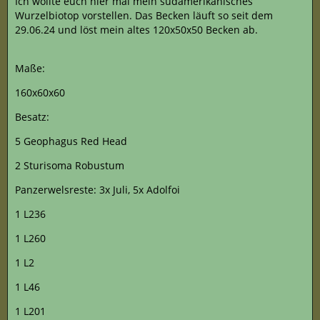
Ich wollte euch hier mal mein südamerikanisches
Wurzelbiotop vorstellen. Das Becken läuft so seit dem
29.06.24 und löst mein altes 120x50x50 Becken ab.
Maße:
160x60x60
Besatz:
5 Geophagus Red Head
2 Sturisoma Robustum
Panzerwelsreste: 3x Juli, 5x Adolfoi
1 L236
1 L260
1 L2
1 L46
1 L201