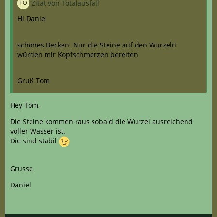
Zitat von Totalausfall
Hi Daniel
schönes Becken. Nur die Steine auf den Wurzeln
würden mir Kopfschmerzen bereiten.
Gruß Tom
Hey Tom,
Die Steine kommen raus sobald die Wurzel ausreichend
voller Wasser ist.
Die sind stabil
Grusse
Daniel