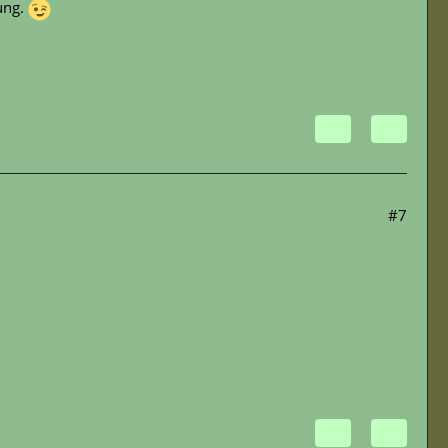
nung.
#7