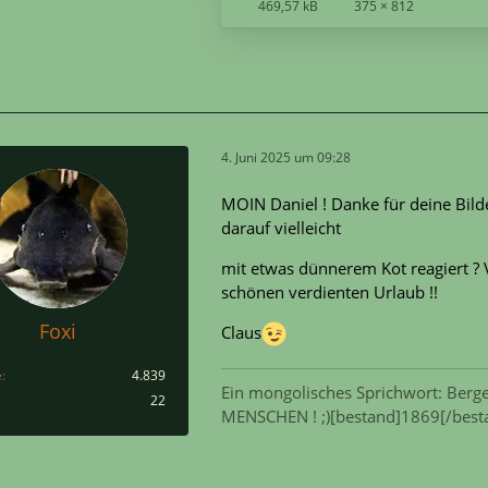
469,57 kB
375 × 812
4. Juni 2025 um 09:28
MOIN Daniel ! Danke für deine Bilde
darauf vielleicht
mit etwas dünnerem Kot reagiert ? 
schönen verdienten Urlaub !!
Foxi
Claus
e
4.839
Ein mongolisches Sprichwort: Berge
22
MENSCHEN ! ;)[bestand]1869[/best