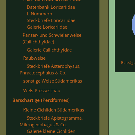
Datenbank Loricariidae
L-Nummern
Steckbriefe Loricariidae
Galerie Loricariidae
Panzer- und Schwielenwelse
(Callichthyidae)
Galerie Callichthyidae
Raubwelse
Beiträg
Steckbriefe Asterophysus,
Phractocephalus & Co.
sonstige Welse Südamerikas
Wels-Presseschau
Barschartige (Perciformes)
Kleine Cichliden Südamerikas
Steckbriefe Apistogramma,
Mikrogeophagus & Co.
Galerie kleine Cichliden