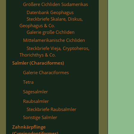
Größere Cichliden Südamerikas
Datenbank Geophagus
Steckbriefe Skalare, Diskus,
Geophagus & Co.
Galerie große Cichliden
Mittelamerikanische Cichliden
Steckbriefe Vieja, Cryptoheros,
Thorichthys & Co.
Salmler (Characiformes)
Galerie Characiformes
Tetra
Sägesalmler
Raubsalmler
Steckbriefe Raubsalmler
Sonstige Salmler
Zahnkärpflinge
(Cyprinodontiformes)