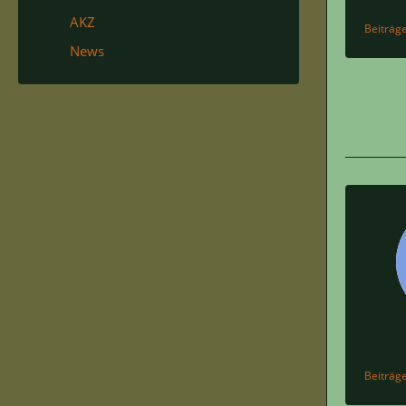
AKZ
Beiträg
News
Beiträg