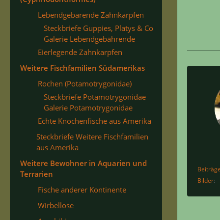
Lebendgebärende Zahnkarpfen
Steckbriefe Guppies, Platys & Co
Galerie Lebendgebährende
Eierlegende Zahnkarpfen
Weitere Fischfamilien Südamerikas
Rochen (Potamotrygonidae)
Steckbriefe Potamotrygonidae
Galerie Potamotrygonidae
Echte Knochenfische aus Amerika
Steckbriefe Weitere Fischfamilien
aus Amerika
Weitere Bewohner in Aquarien und
Beiträg
Terrarien
Bilder
Fische anderer Kontinente
Wirbellose