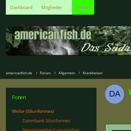
Dashboard
Mitglieder
Forum
americanfish.de
Forum
Allgemein
Krankheiten
Foren
Welse (Siluriformes)
Datenbank Siluriformes
Harnischwelse (Loricariidae)