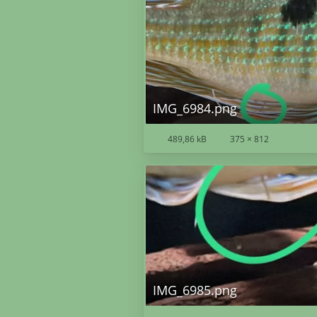
IMG_6984.png
489,86 kB
375 × 812
IMG_6985.png