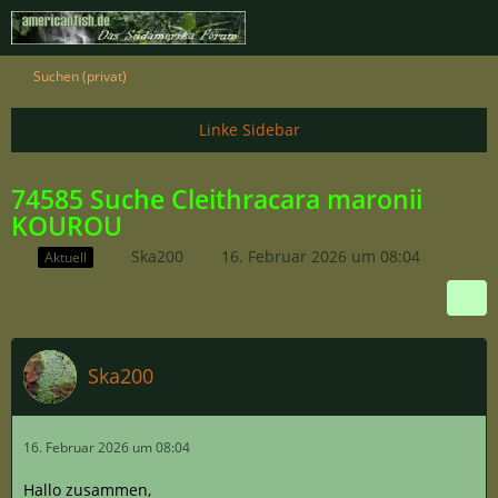
Suchen (privat)
74585 Suche Cleithracara maronii
KOUROU
Ska200
16. Februar 2026 um 08:04
Aktuell
Ska200
16. Februar 2026 um 08:04
Hallo zusammen,