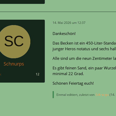
14. Mai 2026 um 12:37
Dankeschön!
Das Becken ist ein 450-Liter-Stand
junger Heros notatus und sechs h
Alle sind um die neun Zentimeter l
Schnurps
Es gibt feinen Sand, ein paar Wurz
minimal 22 Grad.
e
12
Schönen Feiertag euch!
Einmal editiert, zuletzt von
Schnurps
(
14.