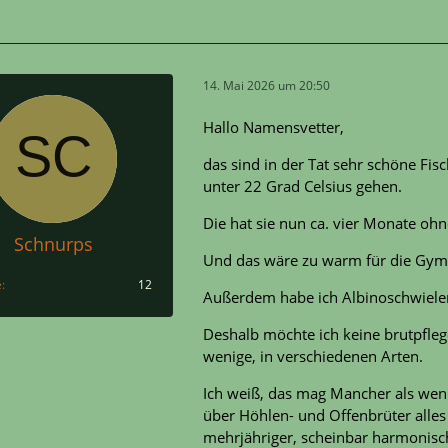
14. Mai 2026 um 20:50
Hallo Namensvetter,
das sind in der Tat sehr schöne Fi
unter 22 Grad Celsius gehen.
Die hat sie nun ca. vier Monate oh
Schnurps
Und das wäre zu warm für die Gy
e
12
Außerdem habe ich Albinoschwielenw
Deshalb möchte ich keine brutpfleg
wenige, in verschiedenen Arten.
Ich weiß, das mag Mancher als weni
über Höhlen- und Offenbrüter alles 
mehrjähriger, scheinbar harmonisch