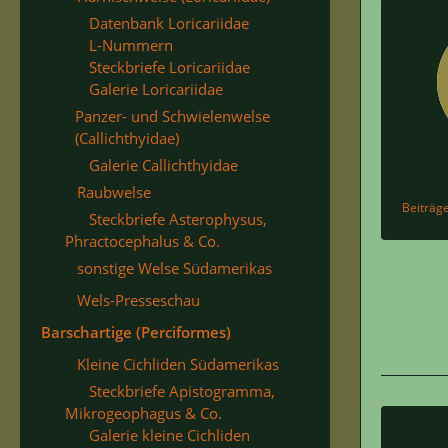
Datenbank Loricariidae
L-Nummern
Steckbriefe Loricariidae
Galerie Loricariidae
Panzer- und Schwielenwelse
(Callichthyidae)
Galerie Callichthyidae
Raubwelse
Beiträg
Steckbriefe Asterophysus,
Phractocephalus & Co.
sonstige Welse Südamerikas
Wels-Presseschau
Barschartige (Perciformes)
Kleine Cichliden Südamerikas
Steckbriefe Apistogramma,
Mikrogeophagus & Co.
Galerie kleine Cichliden