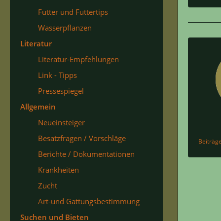
Futter und Futtertips
Wasserpflanzen
Literatur
Literatur-Empfehlungen
Link - Tipps
Pressespiegel
Allgemein
Neueinsteiger
Besatzfragen / Vorschläge
Beiträg
Berichte / Dokumentationen
Krankheiten
Zucht
Art-und Gattungsbestimmung
Suchen und Bieten