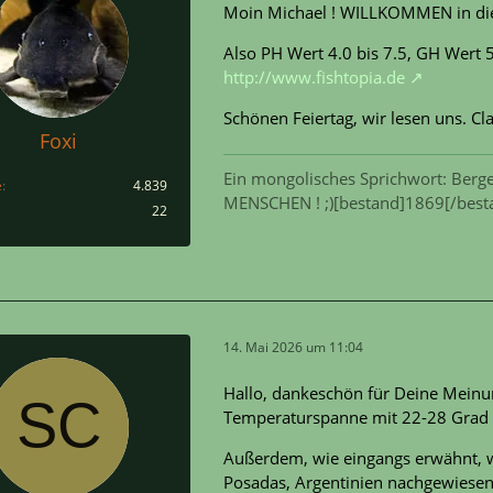
Moin Michael ! WILLKOMMEN in diese
Also PH Wert 4.0 bis 7.5, GH Wert 5
http://www.fishtopia.de
Schönen Feiertag, wir lesen uns. C
Foxi
Ein mongolisches Sprichwort: Berge
e
4.839
MENSCHEN ! ;)[bestand]1869[/best
22
14. Mai 2026 um 11:04
Hallo, dankeschön für Deine Meinun
Temperaturspanne mit 22-28 Grad C
Außerdem, wie eingangs erwähnt, wu
Posadas, Argentinien nachgewiesen