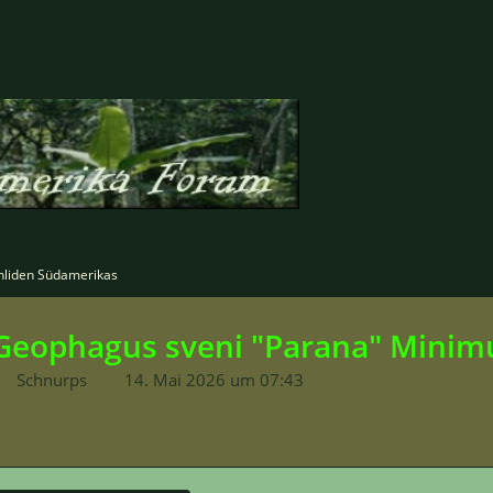
hliden Südamerikas
Geophagus sveni "Parana" Mini
Schnurps
14. Mai 2026 um 07:43