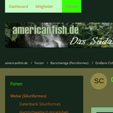
Dashboard
Mitglieder
Forum
americanfish.de
Forum
Barschartige (Perciformes)
Größere Cic
Foren
Welse (Siluriformes)
Datenbank Siluriformes
Harnischwelse (Loricariidae)