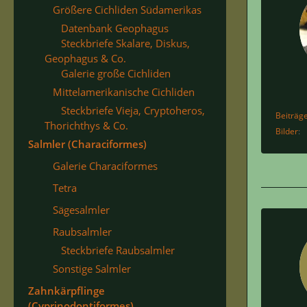
Größere Cichliden Südamerikas
Datenbank Geophagus
Steckbriefe Skalare, Diskus,
Geophagus & Co.
Galerie große Cichliden
Mittelamerikanische Cichliden
Steckbriefe Vieja, Cryptoheros,
Beiträg
Thorichthys & Co.
Bilder
Salmler (Characiformes)
Galerie Characiformes
Tetra
Sägesalmler
Raubsalmler
Steckbriefe Raubsalmler
Sonstige Salmler
Zahnkärpflinge
(Cyprinodontiformes)