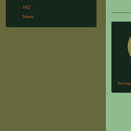
AKZ
News
Beiträg