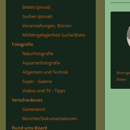
Bieten (privat)
Suchen (privat)
Veranstaltungen, Börsen
Mitfahrgelegenheit Suche/Biete
Fotografie
Naturfotografie
Aquarienfotografie
Allgemein und Technik
Beiträg
Bilder
Super - Galerie
Videos und TV - Tipps
Verschiedenes
Gartenteich
Berichte/Dokumentationen
Rund ums Board