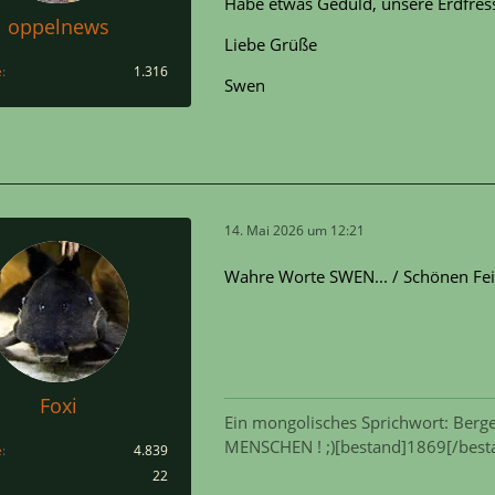
Habe etwas Geduld, unsere Erdfres
oppelnews
Liebe Grüße
e
1.316
Swen
14. Mai 2026 um 12:21
Wahre Worte SWEN... / Schönen Fei
Foxi
Ein mongolisches Sprichwort: Berge
MENSCHEN ! ;)[bestand]1869[/best
e
4.839
22