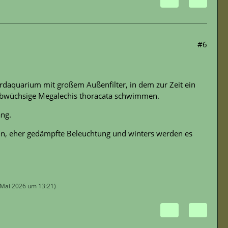
#6
ardaquarium mit großem Außenfilter, in dem zur Zeit ein
albwüchsige Megalechis thoracata schwimmen.
ang.
eln, eher gedämpfte Beleuchtung und winters werden es
 Mai 2026 um 13:21
)