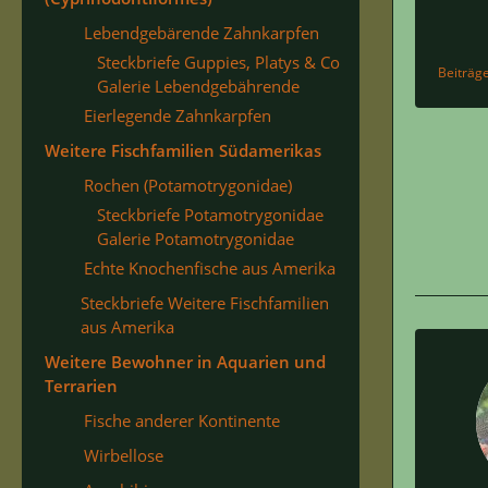
Lebendgebärende Zahnkarpfen
Steckbriefe Guppies, Platys & Co
Beiträg
Galerie Lebendgebährende
Eierlegende Zahnkarpfen
Weitere Fischfamilien Südamerikas
Rochen (Potamotrygonidae)
Steckbriefe Potamotrygonidae
Galerie Potamotrygonidae
Echte Knochenfische aus Amerika
Steckbriefe Weitere Fischfamilien
aus Amerika
Weitere Bewohner in Aquarien und
Terrarien
Fische anderer Kontinente
Wirbellose