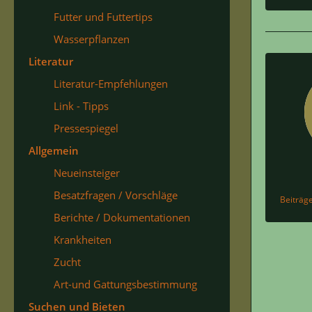
Futter und Futtertips
Wasserpflanzen
Literatur
Literatur-Empfehlungen
Link - Tipps
Pressespiegel
Allgemein
Neueinsteiger
Besatzfragen / Vorschläge
Beiträg
Berichte / Dokumentationen
Krankheiten
Zucht
Art-und Gattungsbestimmung
Suchen und Bieten