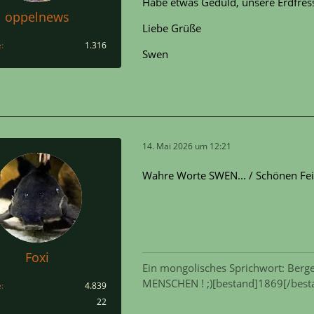
Habe etwas Geduld, unsere Erdfres
oppelnews
Liebe Grüße
e
1.316
Swen
14. Mai 2026 um 12:21
Wahre Worte SWEN... / Schönen Fei
Foxi
Ein mongolisches Sprichwort: Berge
MENSCHEN ! ;)[bestand]1869[/best
e
4.839
22