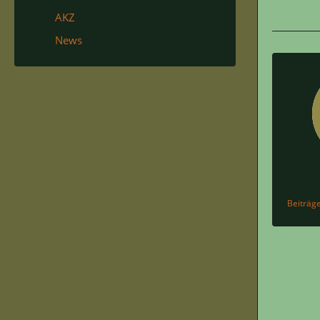
AKZ
News
Beiträg