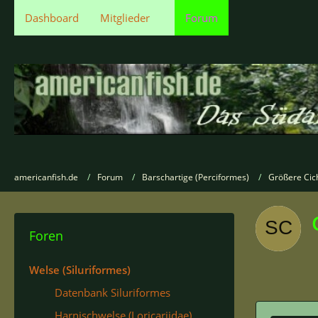
Dashboard
Mitglieder
Forum
americanfish.de
Forum
Barschartige (Perciformes)
Größere Cic
Foren
Welse (Siluriformes)
Datenbank Siluriformes
Harnischwelse (Loricariidae)