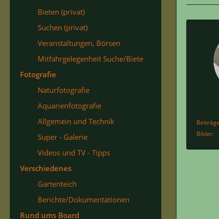
Bieten (privat)
Suchen (privat)
Veranstaltungen, Börsen
Mitfahrgelegenheit Suche/Biete
Fotografie
Naturfotografie
Aquarienfotografie
Allgemein und Technik
Beiträg
Bilder
Super - Galerie
Videos und TV - Tipps
Verschiedenes
Gartenteich
Berichte/Dokumentationen
Rund ums Board