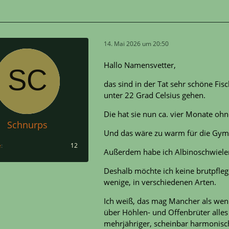
14. Mai 2026 um 20:50
Hallo Namensvetter,
das sind in der Tat sehr schöne Fi
unter 22 Grad Celsius gehen.
Die hat sie nun ca. vier Monate oh
Schnurps
Und das wäre zu warm für die Gy
e
12
Außerdem habe ich Albinoschwielenw
Deshalb möchte ich keine brutpfleg
wenige, in verschiedenen Arten.
Ich weiß, das mag Mancher als weni
über Höhlen- und Offenbrüter alles 
mehrjähriger, scheinbar harmonisch