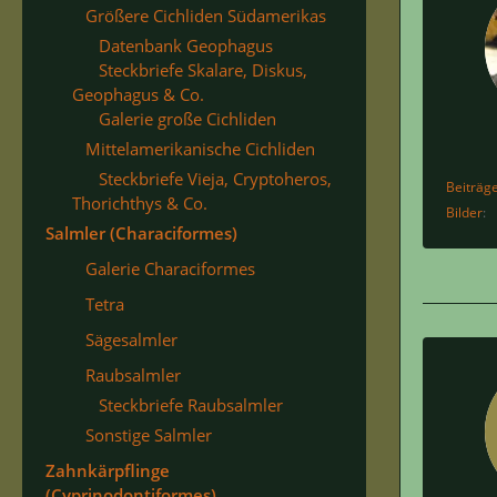
Größere Cichliden Südamerikas
Datenbank Geophagus
Steckbriefe Skalare, Diskus,
Geophagus & Co.
Galerie große Cichliden
Mittelamerikanische Cichliden
Steckbriefe Vieja, Cryptoheros,
Beiträg
Thorichthys & Co.
Bilder
Salmler (Characiformes)
Galerie Characiformes
Tetra
Sägesalmler
Raubsalmler
Steckbriefe Raubsalmler
Sonstige Salmler
Zahnkärpflinge
(Cyprinodontiformes)