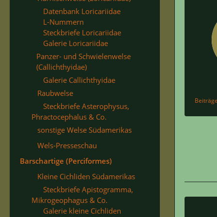
Datenbank Loricariidae
L-Nummern
Steckbriefe Loricariidae
Galerie Loricariidae
Panzer- und Schwielenwelse
(Callichthyidae)
Galerie Callichthyidae
Raubwelse
Beiträg
Steckbriefe Asterophysus,
Phractocephalus & Co.
sonstige Welse Südamerikas
Wels-Presseschau
Barschartige (Perciformes)
Kleine Cichliden Südamerikas
Steckbriefe Apistogramma,
Mikrogeophagus & Co.
Galerie kleine Cichliden