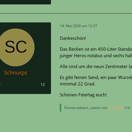
14. Mai 2026 um 12:37
Dankeschön!
Das Becken ist ein 450-Liter-Stand
junger Heros notatus und sechs h
Alle sind um die neun Zentimeter l
Schnurps
Es gibt feinen Sand, ein paar Wurz
minimal 22 Grad.
e
12
Schönen Feiertag euch!
Einmal editiert, zuletzt von
Schnurps
(
14.