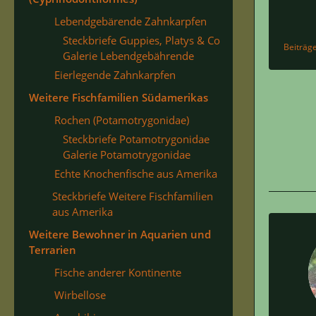
Lebendgebärende Zahnkarpfen
Steckbriefe Guppies, Platys & Co
Beiträg
Galerie Lebendgebährende
Eierlegende Zahnkarpfen
Weitere Fischfamilien Südamerikas
Rochen (Potamotrygonidae)
Steckbriefe Potamotrygonidae
Galerie Potamotrygonidae
Echte Knochenfische aus Amerika
Steckbriefe Weitere Fischfamilien
aus Amerika
Weitere Bewohner in Aquarien und
Terrarien
Fische anderer Kontinente
Wirbellose