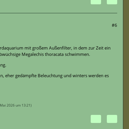
#6
ardaquarium mit großem Außenfilter, in dem zur Zeit ein
albwüchsige Megalechis thoracata schwimmen.
ang.
eln, eher gedämpfte Beleuchtung und winters werden es
 Mai 2026 um 13:21
)