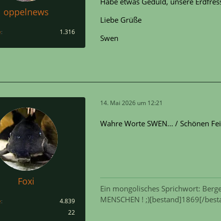
Habe etwas Geduld, unsere Erdfres
oppelnews
Liebe Grüße
e
1.316
Swen
14. Mai 2026 um 12:21
Wahre Worte SWEN... / Schönen Fei
Foxi
Ein mongolisches Sprichwort: Berge
MENSCHEN ! ;)[bestand]1869[/best
e
4.839
22