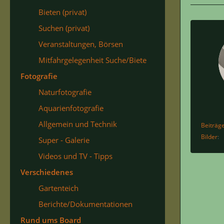
Bieten (privat)
Suchen (privat)
Veranstaltungen, Börsen
Mitfahrgelegenheit Suche/Biete
Fotografie
Naturfotografie
Aquarienfotografie
Allgemein und Technik
Beiträg
Bilder
Super - Galerie
Videos und TV - Tipps
Verschiedenes
Gartenteich
Berichte/Dokumentationen
Rund ums Board