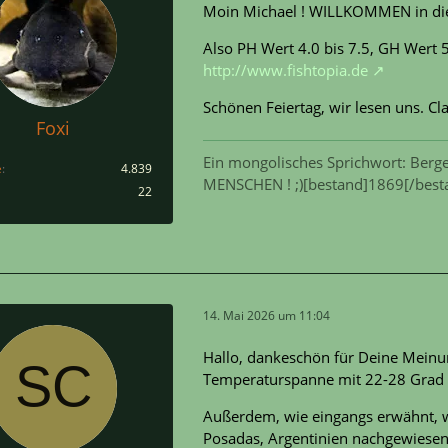
Moin Michael ! WILLKOMMEN in diese
Also PH Wert 4.0 bis 7.5, GH Wert 5
http://www.fishtopia.de
Schönen Feiertag, wir lesen uns. C
Foxi
Ein mongolisches Sprichwort: Berge
e
4.839
MENSCHEN ! ;)[bestand]1869[/best
22
14. Mai 2026 um 11:04
Hallo, dankeschön für Deine Meinun
Temperaturspanne mit 22-28 Grad C
Außerdem, wie eingangs erwähnt, wu
Posadas, Argentinien nachgewiesen