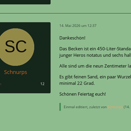
14. Mai 2026 um 12:37
Dankeschön!
Das Becken ist ein 450-Liter-Stand
junger Heros notatus und sechs h
Alle sind um die neun Zentimeter l
Schnurps
Es gibt feinen Sand, ein paar Wurz
minimal 22 Grad.
e
12
Schönen Feiertag euch!
Einmal editiert, zuletzt von
Schnurps
(
14.