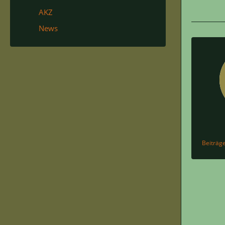
AKZ
News
Beiträg