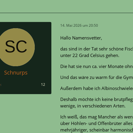
14. Mai 2026 um 20:50
Hallo Namensvetter,
das sind in der Tat sehr schöne Fi
unter 22 Grad Celsius gehen.
Die hat sie nun ca. vier Monate oh
Schnurps
Und das wäre zu warm für die Gy
e
12
Außerdem habe ich Albinoschwielenw
Deshalb möchte ich keine brutpfleg
wenige, in verschiedenen Arten.
Ich weiß, das mag Mancher als weni
über Höhlen- und Offenbrüter alles 
mehrjähriger, scheinbar harmonisch