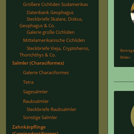
Größere Cichliden Südamerikas
Datenbank Geophagus
Steckbriefe Skalare, Diskus,
Geophagus & Co.
Galerie große Cichliden
Mittelamerikanische Cichliden
Steckbriefe Vieja, Cryptoheros,
Beiträg
Thorichthys & Co.
Bilder
Salmler (Characiformes)
Galerie Characiformes
Tetra
Sägesalmler
Raubsalmler
Steckbriefe Raubsalmler
Sonstige Salmler
Zahnkärpflinge
(Cyprinodontiformes)