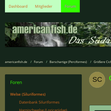
Dashboard
Mitglieder
Forum
americanfish.de
Forum
Barschartige (Perciformes)
Größere Cic
Foren
Welse (Siluriformes)
Datenbank Siluriformes
Harnischwelse (Loricariidae)