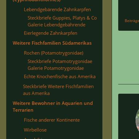
Lebendgebärende Zahnkarpfen
Steckbriefe Guppies, Platys & Co
Beiträg
Galerie Lebendgebährende
Eierlegende Zahnkarpfen
Weitere Fischfamilien Südamerikas
Rochen (Potamotrygonidae)
Steckbriefe Potamotrygonidae
Galerie Potamotrygonidae
Echte Knochenfische aus Amerika
Steckbriefe Weitere Fischfamilien
aus Amerika
Weitere Bewohner in Aquarien und
Terrarien
Fische anderer Kontinente
Wirbellose