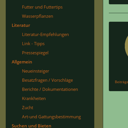
Futter und Futtertips
Wasserpflanzen
Literatur
Literatur-Empfehlungen
Link - Tipps
Pressespiegel
Allgemein
Neueinsteiger
Besatzfragen / Vorschläge
Beiträg
Berichte / Dokumentationen
Krankheiten
Zucht
Art-und Gattungsbestimmung
Suchen und Bieten