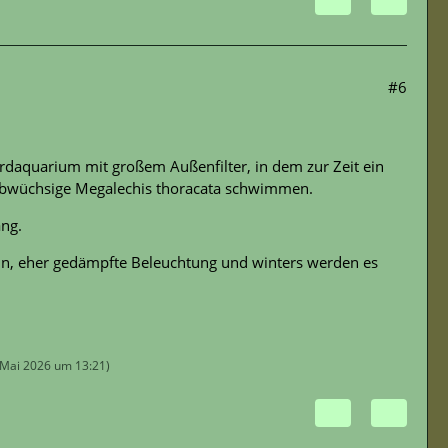
#6
ardaquarium mit großem Außenfilter, in dem zur Zeit ein
albwüchsige Megalechis thoracata schwimmen.
ang.
eln, eher gedämpfte Beleuchtung und winters werden es
 Mai 2026 um 13:21
)