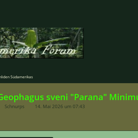
hliden Südamerikas
Geophagus sveni "Parana" Mini
Schnurps
14. Mai 2026 um 07:43