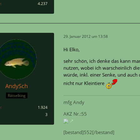
e
4.237
29. Januar 2012 um 13:58
Hi Elko,
sehr schön, ich denke das kann man 
nutzen, wobei ich warscheinlich di
würde, inkl. einer Senke, und auch 
nicht nur Kleintiere
AndySch
Rätselking
mfg Andy
e
1.924
AKZ Nr.:55
3
[bestand]552[/bestand]