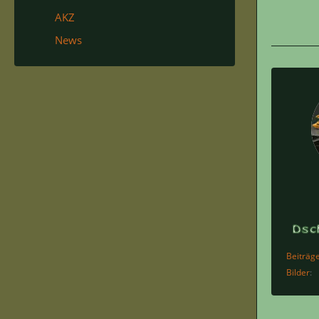
AKZ
News
Beiträg
Bilder