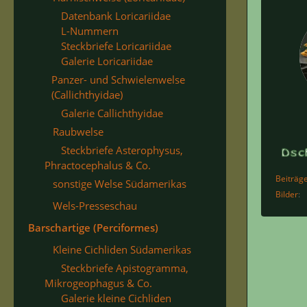
Datenbank Loricariidae
L-Nummern
Steckbriefe Loricariidae
Galerie Loricariidae
Panzer- und Schwielenwelse
(Callichthyidae)
Galerie Callichthyidae
Raubwelse
Steckbriefe Asterophysus,
Phractocephalus & Co.
Beiträg
sonstige Welse Südamerikas
Bilder
Wels-Presseschau
Barschartige (Perciformes)
Kleine Cichliden Südamerikas
Steckbriefe Apistogramma,
Mikrogeophagus & Co.
Galerie kleine Cichliden