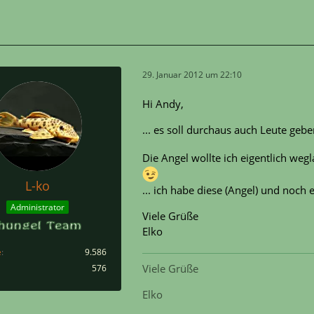
29. Januar 2012 um 22:10
Hi Andy,
... es soll durchaus auch Leute geb
Die Angel wollte ich eigentlich we
L-ko
... ich habe diese (Angel) und noch
Administrator
Viele Grüße
Elko
e
9.586
Viele Grüße
576
Elko