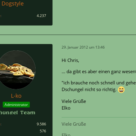
Dogstyle
e
4.237
29. Januar 2012 um 13:46
Hi Chris,
... da gibt es aber einen ganz wesen
"ich brauche noch schnell und gehe
Dschungel nicht so richtig.
L-ko
Viele Grüße
Administrator
Elko
Viele Grüße
e
9.586
576
Elko