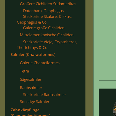
Größere Cichliden Südamerikas
Datenbank Geophagus
Steckbriefe Skalare, Diskus,
Geophagus & Co.
Galerie große Cichliden
Mittelamerikanische Cichliden
Steckbriefe Vieja, Cryptoheros,
Thorichthys & Co.
Salmler (Characiformes)
Galerie Characiformes
Tetra
Sägesalmler
Raubsalmler
Steckbriefe Raubsalmler
Sonstige Salmler
Zahnkärpflinge
(Cyprinodontiformes)