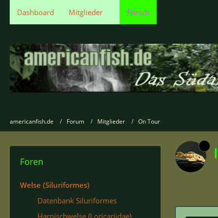
Dashboard
Mitglieder
Forum
americanfish.de
Forum
Mitglieder
On Tour
Foren
Welse (Siluriformes)
Datenbank Siluriformes
Harnischwelse (Loricariidae)