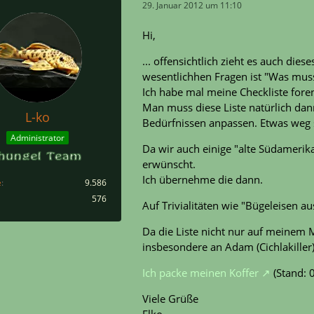
29. Januar 2012 um 11:10
Hi,
... offensichtlich zieht es auch di
wesentlichhen Fragen ist "Was muss
Ich habe mal meine Checkliste fore
Man muss diese Liste natürlich da
L-ko
Bedürfnissen anpassen. Etwas weg str
Administrator
Da wir auch einige "alte Südamerik
erwünscht.
Ich übernehme die dann.
e
9.586
576
Auf Trivialitäten wie "Bügeleisen a
Da die Liste nicht nur auf meinem M
insbesondere an Adam (Cichlakiller),
Ich packe meinen Koffer
(Stand: 
Viele Grüße
Elko