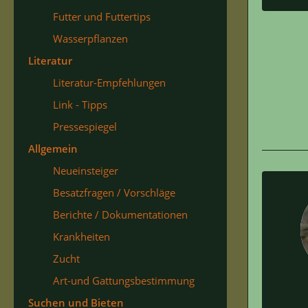
Futter und Futtertips
Wasserpflanzen
Literatur
Literatur-Empfehlungen
Link - Tipps
Pressespiegel
Allgemein
Neueinsteiger
Besatzfragen / Vorschläge
Berichte / Dokumentationen
Krankheiten
Zucht
Art-und Gattungsbestimmung
Suchen und Bieten