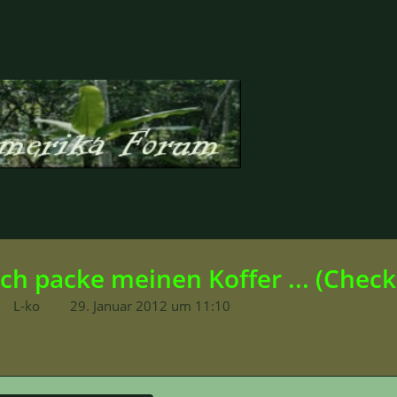
Ich packe meinen Koffer ... (Checkl
L-ko
29. Januar 2012 um 11:10