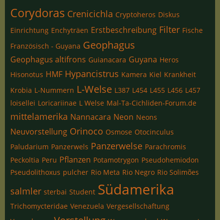
Corydoras
Crenicichla
Cryptoheros
Diskus
Filter
Erstbeschreibung
Einrichtung
Enchyträen
Fische
Geophagus
Französisch - Guyana
Geophagus altifrons
Guyana
Guianacara
Heros
Hypancistrus
HMF
Hisonotus
Kamera
Kiel
Krankheit
L-Welse
Krobia
L-Nummern
L387
L454
L455
L456
L457
loisellei
Loricariinae
L Welse
Mal-Ta-Cichliden-Forum.de
mittelamerika
Nannacara
Neon
Neons
Orinoco
Neuvorstellung
Osmose
Otocinculus
Panzerwelse
Paludarium
Panzerwels
Parachromis
Pflanzen
Peckoltia
Peru
Potamotrygon
Pseudohemiodon
Pseudolithoxus
pulcher
Rio Meta
Rio Negro
Rio Solimões
Südamerika
salmler
sterbai
Student
Trichomycteridae
Venezuela
Vergesellschaftung