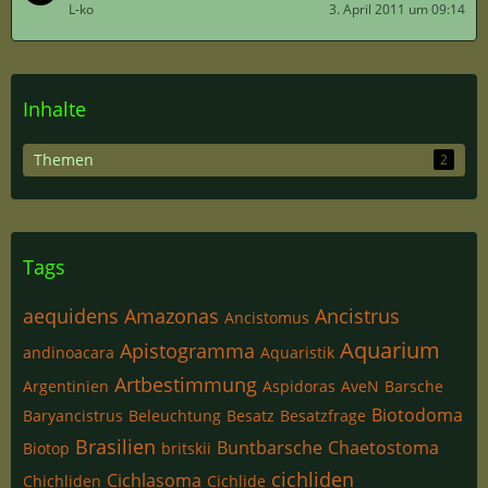
L-ko
3. April 2011 um 09:14
Inhalte
Themen
2
Tags
aequidens
Amazonas
Ancistrus
Ancistomus
Aquarium
Apistogramma
andinoacara
Aquaristik
Artbestimmung
Argentinien
Aspidoras
AveN
Barsche
Biotodoma
Baryancistrus
Beleuchtung
Besatz
Besatzfrage
Brasilien
Buntbarsche
Chaetostoma
Biotop
britskii
cichliden
Cichlasoma
Chichliden
Cichlide