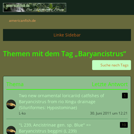
americanfish.de
Themen mit dem Tag „Baryancistrus“
Suche nach Tags
Thema
Letzte Antwort
Two new ornamental loricariid catfishes of
1
Baryancistrus from rio Xingu drainage
(Siluriformes: Hypostominae)
L-ko
30. Juni 2011 um 12:21
"L 239, Ancistrinae gen. sp. Blue" =>
10
Baryancistrus beggini (L 239)