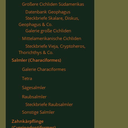
Größere Cichliden Südamerikas
Datenbank Geophagus
Steckbriefe Skalare, Diskus,
Geophagus & Co.
Galerie große Cichliden
Mittelamerikanische Cichliden
Steckbriefe Vieja, Cryptoheros,
Thorichthys & Co.
Salmler (Characiformes)
Galerie Characiformes
Tetra
Sägesalmler
Raubsalmler
Steckbriefe Raubsalmler
Sonstige Salmler
Zahnkärpflinge
(Cyprinodontiformes)