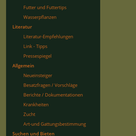
Futter und Futtertips
Wasserpflanzen
Literatur
Literatur-Empfehlungen
Link - Tipps
Pressespiegel
Allgemein
Neueinsteiger
Besatzfragen / Vorschläge
Berichte / Dokumentationen
Krankheiten
Zucht
Art-und Gattungsbestimmung
Suchen und Bieten