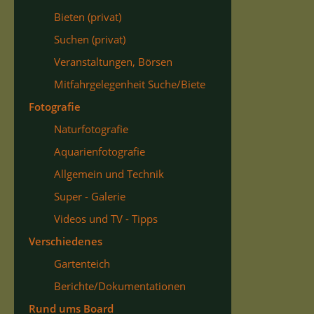
Bieten (privat)
Suchen (privat)
Veranstaltungen, Börsen
Mitfahrgelegenheit Suche/Biete
Fotografie
Naturfotografie
Aquarienfotografie
Allgemein und Technik
Super - Galerie
Videos und TV - Tipps
Verschiedenes
Gartenteich
Berichte/Dokumentationen
Rund ums Board