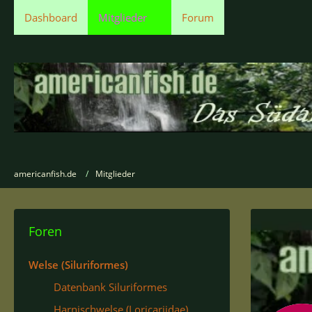
Dashboard
Mitglieder
Forum
americanfish.de
Mitglieder
Foren
Welse (Siluriformes)
Datenbank Siluriformes
Harnischwelse (Loricariidae)