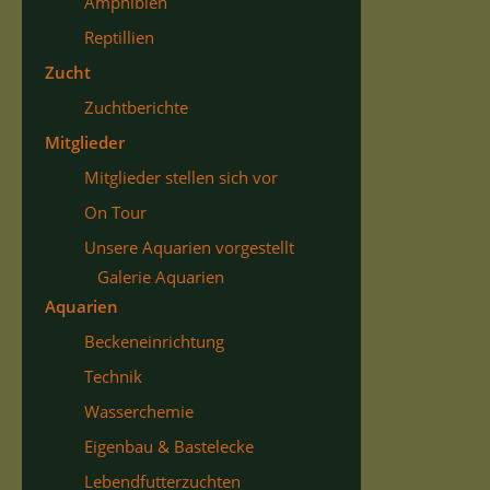
Amphibien
Reptillien
Zucht
Zuchtberichte
Mitglieder
Mitglieder stellen sich vor
On Tour
Unsere Aquarien vorgestellt
Galerie Aquarien
Aquarien
Beckeneinrichtung
Technik
Wasserchemie
Eigenbau & Bastelecke
Lebendfutterzuchten