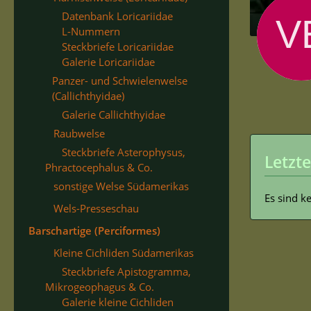
Datenbank Loricariidae
L-Nummern
Steckbriefe Loricariidae
Galerie Loricariidae
Panzer- und Schwielenwelse
(Callichthyidae)
Galerie Callichthyidae
Raubwelse
Steckbriefe Asterophysus,
Letzte
Phractocephalus & Co.
sonstige Welse Südamerikas
Es sind k
Wels-Presseschau
Barschartige (Perciformes)
Kleine Cichliden Südamerikas
Steckbriefe Apistogramma,
Mikrogeophagus & Co.
Galerie kleine Cichliden