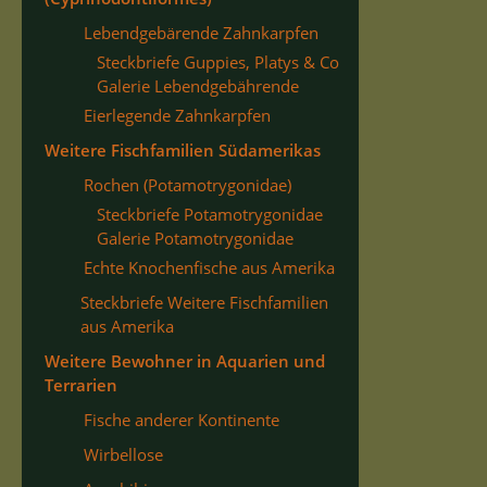
Lebendgebärende Zahnkarpfen
Steckbriefe Guppies, Platys & Co
Galerie Lebendgebährende
Eierlegende Zahnkarpfen
Weitere Fischfamilien Südamerikas
Rochen (Potamotrygonidae)
Steckbriefe Potamotrygonidae
Galerie Potamotrygonidae
Echte Knochenfische aus Amerika
Steckbriefe Weitere Fischfamilien
aus Amerika
Weitere Bewohner in Aquarien und
Terrarien
Fische anderer Kontinente
Wirbellose