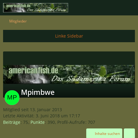
Mitglieder
Mpimbwe
Mitglied seit 13. Januar 2013
Letzte Aktivität:
3. Juni 2018 um 17:17
Beiträge
75
Punkte
390
Profil-Aufrufe
707
Inhalte suchen