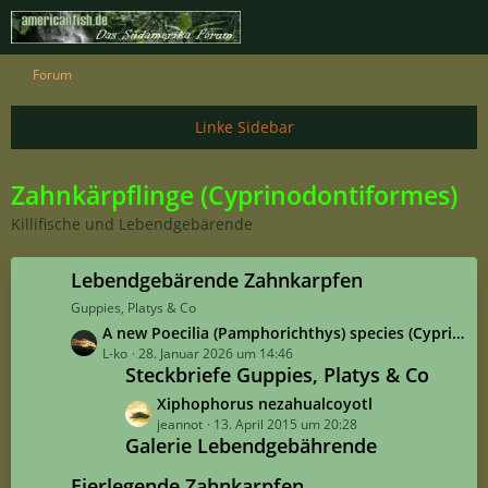
Forum
Zahnkärpflinge (Cyprinodontiformes)
Killifische und Lebendgebärende
Lebendgebärende Zahnkarpfen
Guppies, Platys & Co
L
A new Poecilia (Pamphorichthys) species (Cyprinodontiformes: Poeciliidae) and Its conservation implications at the Chapada Diamantina, Bahia, Brazil [Poecilia (Pamphorichthys) marconii]
e
L-ko
28. Januar 2026 um 14:46
Steckbriefe Guppies, Platys & Co
t
z
L
Xiphophorus nezahualcoyotl
t
e
jeannot
13. April 2015 um 20:28
e
Galerie Lebendgebährende
t
B
z
Eierlegende Zahnkarpfen
e