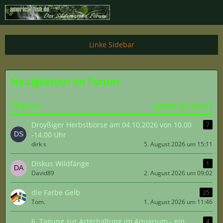
Neuigkeiten im Forum
Thema
Letzte Antwort
Droyßiger Herbstbörse am 04.10.2026 von 10.00
7
-14.00 Uhr
dirk s
5. August 2026 um 15:11
Diskus Wildfänge
1
David89
2. August 2026 um 09:02
die Farbe Gelb
25
Tom.
1. August 2026 um 11:46
6. Tagung zur Arterhaltung im Aquarium - ein
4