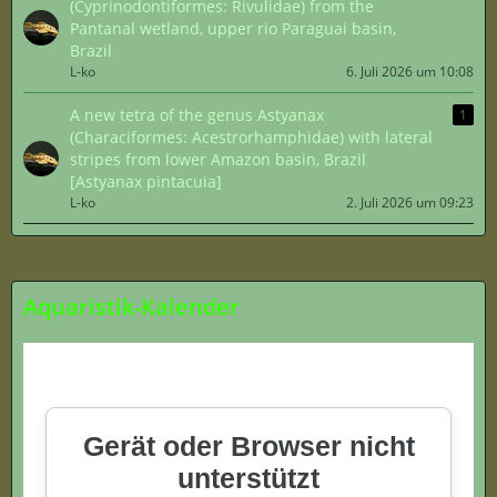
(Cyprinodontiformes: Rivulidae) from the
Pantanal wetland, upper rio Paraguai basin,
Brazil
L-ko
6. Juli 2026 um 10:08
A new tetra of the genus Astyanax
1
(Characiformes: Acestrorhamphidae) with lateral
stripes from lower Amazon basin, Brazil
[Astyanax pintacuia]
L-ko
2. Juli 2026 um 09:23
Aquaristik-Kalender