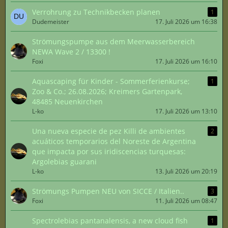
Verrohrung zu Technikbecken planen
1
Dudemeister
17. Juli 2026 um 16:38
Strömungspumpe aus dem Meerwasserbereich
NEWA Wave 2 / 13300 !
Foxi
17. Juli 2026 um 16:10
Aquascaping für Kinder - Sommerferienkurse;
1
Zoo & Co.; 26.08.2026; Kreimers Gartenpark,
48485 Neuenkirchen
L-ko
17. Juli 2026 um 13:10
Una nueva especie de pez Killi de ambientes
2
acuáticos temporarios del Noreste de Argentina
que impacta por sus iridiscencias turquesas:
Argolebias guarani
L-ko
13. Juli 2026 um 20:19
Strömungs Pumpen NEU von SICCE / Italien..
3
Foxi
11. Juli 2026 um 08:47
Spectrolebias pantanalensis, a new cloud fish
1