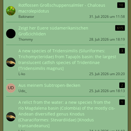
Rotflossen Großschuppensalmler - Chalceus
10
macrolepidotus
Bakinator
31. Juli 2026 um 11:58
Zeigt her Euere südamerikanischen
615
Großcichliden
Thommy
28. Juli 2026 um 18:19
A new species of Tridensimilis (Siluriformes:
3
Trichomycteridae) from Tapajós basin: the largest
translucent catfish species of Tridentinae
[Tridensimilis magnus]
L-ko
25. Juli 2026 um 20:20
Aus meinem Subtropen-Becken
2
Udo_
25. Juli 2026 um 18:13
A relict from the water: a new species from the
1
río Magdalena basin (Colombia) of the mostly cis-
Andean diversified genus Knodus
(Characiformes: Stevardiidae) [Knodus
transandeanus]