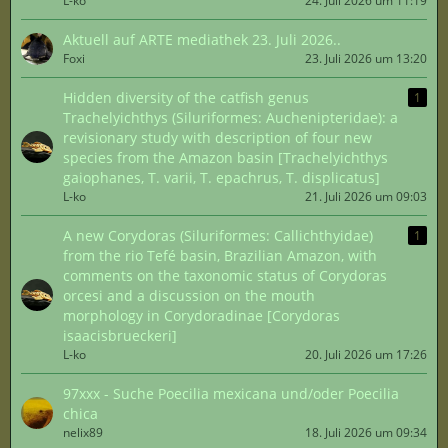
L-ko
24. Juli 2026 um 11:19
Aktuell auf ARTE mediathek 23. Juli 2026..
Foxi
23. Juli 2026 um 13:20
Hidden diversity of the catfish genus
1
Trachelyichthys (Siluriformes: Auchenipteridae): a
revisionary study with description of four new
species from the Amazon basin [Trachelyichthys
gaiophanes, T. varii, T. epachrus, T. displicatus]
L-ko
21. Juli 2026 um 09:03
A new Corydoras (Siluriformes: Callichthyidae)
1
from the rio Tefé basin, Brazilian Amazon, with
comments on the taxonomic status of Corydoras
orcesi and a discussion on the mouth
morphology in Corydoradinae [Corydoras
isaacisbrueckeri]
L-ko
20. Juli 2026 um 17:26
97xxx - Suche Poecilia mexicana und/oder Poecilia
chica
nelix89
18. Juli 2026 um 09:34