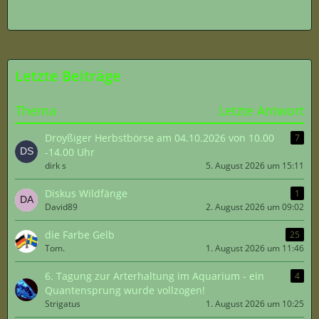
Letzte Beiträge
Thema
Letzte Antwort
Droyßiger Herbstbörse am 04.10.2026 von 10.00
7
-14.00 Uhr
dirk s
5. August 2026 um 15:11
Diskus Wildfänge
1
David89
2. August 2026 um 09:02
die Farbe Gelb
25
Tom.
1. August 2026 um 11:46
6. Tagung zur Arterhaltung im Aquarium - ein
4
Quantensprung wurde vollzogen!
Strigatus
1. August 2026 um 10:25