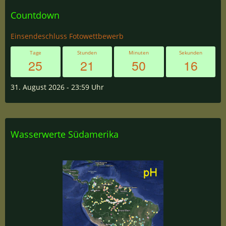
Countdown
Einsendeschluss Fotowettbewerb
Tage
Stunden
Minuten
Sekunden
25
21
50
16
31. August 2026
- 23:59 Uhr
Wasserwerte Südamerika