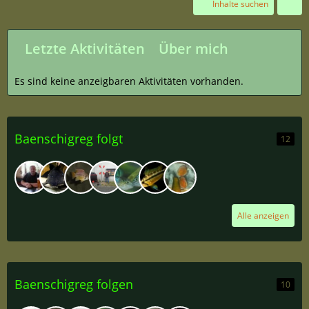
Inhalte suchen
Letzte Aktivitäten
Über mich
Es sind keine anzeigbaren Aktivitäten vorhanden.
Baenschigreg folgt
12
Alle anzeigen
Baenschigreg folgen
10