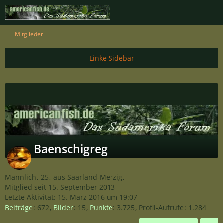
Mitglieder
Baenschigreg
Männlich
25
aus Saarland-Merzig
Mitglied seit 15. September 2013
Letzte Aktivität:
15. März 2016 um 19:07
Beiträge
672
Bilder
15
Punkte
3.725
Profil-Aufrufe
1.284