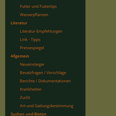
Futter und Futtertips
Wasserpflanzen
Literatur
Literatur-Empfehlungen
Link - Tipps
Pressespiegel
Allgemein
Neueinsteiger
Besatzfragen / Vorschläge
Berichte / Dokumentationen
Krankheiten
Zucht
Art-und Gattungsbestimmung
Suchen und Bieten