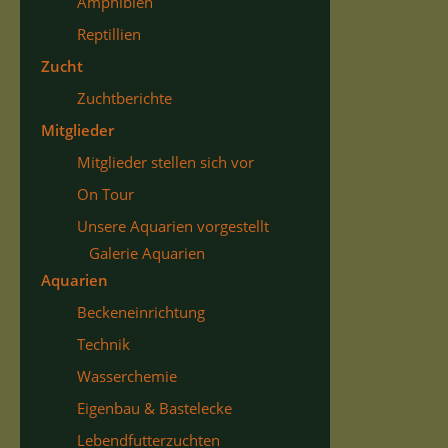
Amphibien
Reptillien
Zucht
Zuchtberichte
Mitglieder
Mitglieder stellen sich vor
On Tour
Unsere Aquarien vorgestellt
Galerie Aquarien
Aquarien
Beckeneinrichtung
Technik
Wasserchemie
Eigenbau & Bastelecke
Lebendfutterzuchten