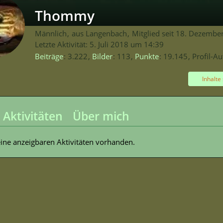
Thommy
Männlich
aus Langenbach
Mitglied seit 18. Dezembe
Letzte Aktivität:
5. Juli 2018 um 14:39
Beiträge
3.222
Bilder
113
Punkte
19.145
Profil-Au
Inhalte
 Aktivitäten
Über mich
eine anzeigbaren Aktivitäten vorhanden.