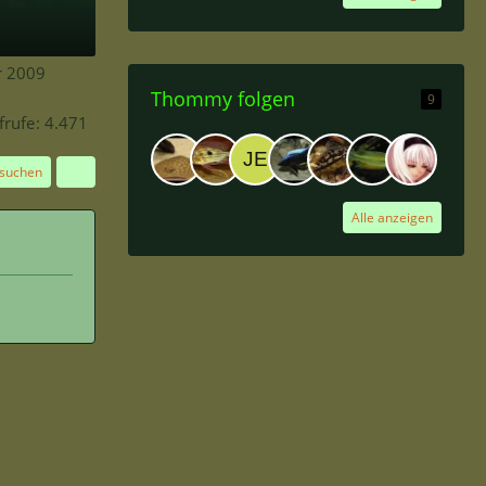
r 2009
Thommy folgen
9
frufe
4.471
 suchen
Alle anzeigen