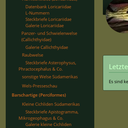
Datenbank Loricariidae
L-Nummern
Steckbriefe Loricariidae
Galerie Loricariidae
Panzer- und Schwielenwelse
(Callichthyidae)
Galerie Callichthyidae
Raubwelse
Steckbriefe Asterophysus,
Letzte
Phractocephalus & Co.
sonstige Welse Südamerikas
Es sind k
Wels-Presseschau
Barschartige (Perciformes)
Kleine Cichliden Südamerikas
Steckbriefe Apistogramma,
Mikrogeophagus & Co.
Galerie kleine Cichliden