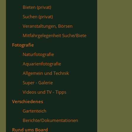
Bieten (privat)
Suchen (privat)
Veranstaltungen, Börsen
Mitfahrgelegenheit Suche/Biete
Fotografie
Naturfotografie
Aquarienfotografie
Allgemein und Technik
Super - Galerie
Videos und TV - Tipps
Verschiedenes
Gartenteich
Berichte/Dokumentationen
Rund ums Board