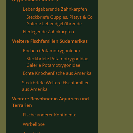
Lebendgebärende Zahnkarpfen
Steckbriefe Guppies, Platys & Co
Galerie Lebendgebährende
Eierlegende Zahnkarpfen
Weitere Fischfamilien Südamerikas
Rochen (Potamotrygonidae)
Steckbriefe Potamotrygonidae
Galerie Potamotrygonidae
Echte Knochenfische aus Amerika
Steckbriefe Weitere Fischfamilien
aus Amerika
Weitere Bewohner in Aquarien und
Terrarien
Fische anderer Kontinente
Wirbellose