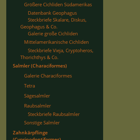
Größere Cichliden Südamerikas
Datenbank Geophagus
Steckbriefe Skalare, Diskus,
Geophagus & Co.
Galerie große Cichliden
Mittelamerikanische Cichliden
Steckbriefe Vieja, Cryptoheros,
Thorichthys & Co.
Salmler (Characiformes)
Galerie Characiformes
Tetra
Sägesalmler
Raubsalmler
Steckbriefe Raubsalmler
Sonstige Salmler
Zahnkärpflinge
(Cyprinodontiformes)