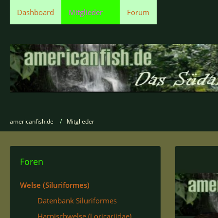
Dashboard
Mitglieder
Forum
americanfish.de
Mitglieder
Foren
Welse (Siluriformes)
Datenbank Siluriformes
Harnischwelse (Loricariidae)