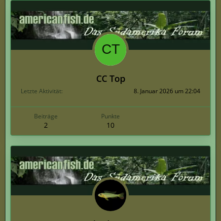
CC Top
Letzte Aktivität
8. Januar 2026 um 22:04
Beiträge
Punkte
2
10