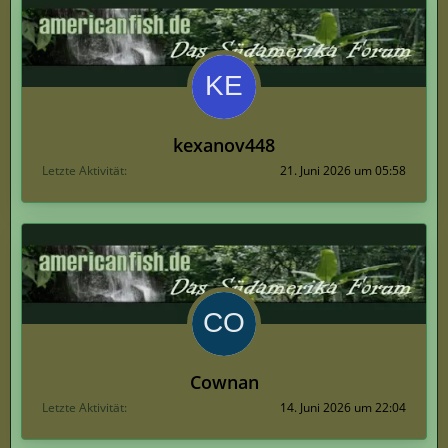
kexanov448
Letzte Aktivität
21. Juni 2026 um 05:58
Cownan
Letzte Aktivität
14. Juni 2026 um 22:04