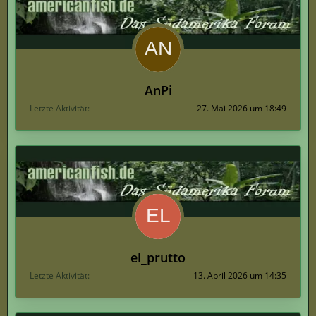
AnPi
Letzte Aktivität
27. Mai 2026 um 18:49
el_prutto
Letzte Aktivität
13. April 2026 um 14:35