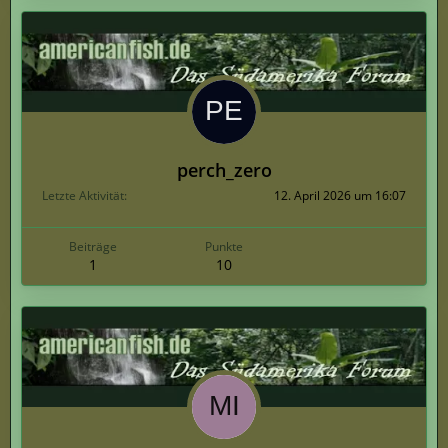
perch_zero
Letzte Aktivität
12. April 2026 um 16:07
Beiträge
Punkte
1
10