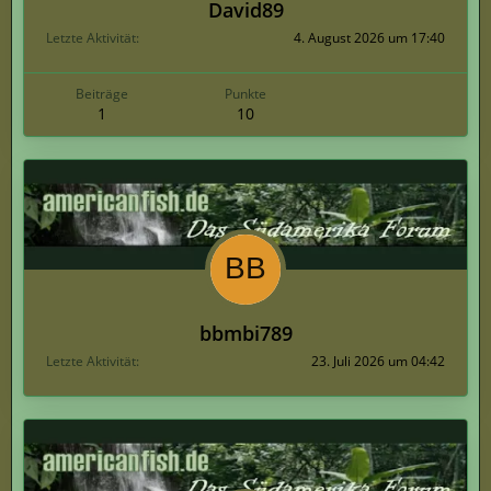
David89
Letzte Aktivität
4. August 2026 um 17:40
Beiträge
Punkte
1
10
bbmbi789
Letzte Aktivität
23. Juli 2026 um 04:42