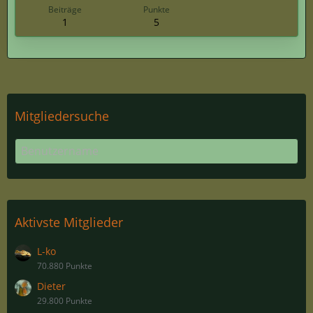
Beiträge
Punkte
1
5
Mitgliedersuche
Aktivste Mitglieder
L-ko
70.880 Punkte
Dieter
29.800 Punkte