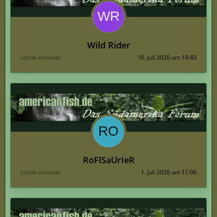
Wild Rider
Letzte Aktivität
16. Juli 2026 um 18:49
RoFlSaUrIeR
Letzte Aktivität
1. Juli 2026 um 11:06