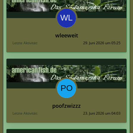
wleeweit
Letzte Aktivität
29. Juni 2026 um 05:25
poofzwizzz
Letzte Aktivität
23. Juni 2026 um 04:03