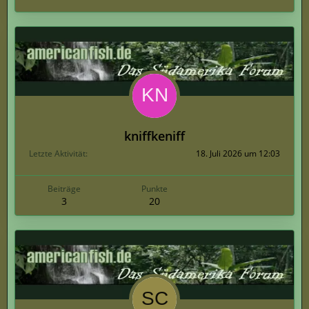
kniffkeniff
Letzte Aktivität
18. Juli 2026 um 12:03
Beiträge
Punkte
3
20