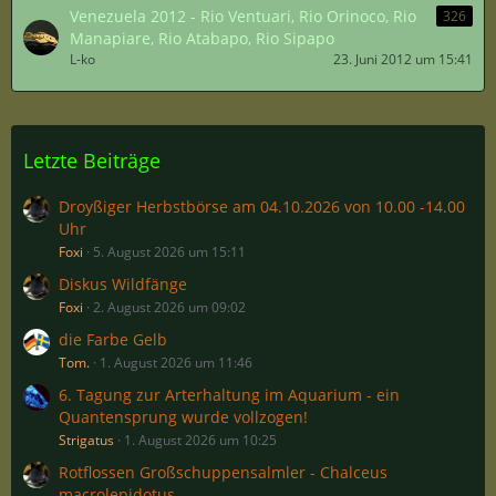
Venezuela 2012 - Rio Ventuari, Rio Orinoco, Rio
326
Manapiare, Rio Atabapo, Rio Sipapo
L-ko
23. Juni 2012 um 15:41
Letzte Beiträge
Droyßiger Herbstbörse am 04.10.2026 von 10.00 -14.00
Uhr
Foxi
5. August 2026 um 15:11
Diskus Wildfänge
Foxi
2. August 2026 um 09:02
die Farbe Gelb
Tom.
1. August 2026 um 11:46
6. Tagung zur Arterhaltung im Aquarium - ein
Quantensprung wurde vollzogen!
Strigatus
1. August 2026 um 10:25
Rotflossen Großschuppensalmler - Chalceus
macrolepidotus