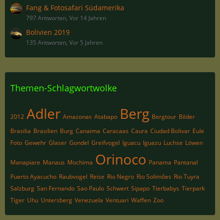
Fang & Fotosafari Südamerika
797 Antworten, Vor 14 Jahren
Bolivien 2019
135 Antworten, Vor 5 Jahren
Themen-Schlagwortwolke
Adler
Berg
2012
Amazonas
Atabapo
Bergtour
Bilder
Brasilia
Brasilien
Burg
Canaima
Caracaas
Caura
Ciudad Bolivar
Eule
Foto
Gewehr
Glaser
Gondel
Greifvogel
Iguacu
Iguazu
Luchse
Löwen
Orinoco
Manapiare
Manaus
Mochima
Panama
Pantanal
Puerto Ayacucho
Raubvogel
Reise
Rio Negro
Rio Solimões
Rio Tuyra
Salzburg
San Fernando
Sao Paulo
Schwert
Sipapo
Tierbabys
Tierpark
Tiger
Uhu
Untersberg
Venezuela
Ventuari
Waffen
Zoo