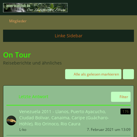
Mitglieder
On Tour
Reiseberichte und ähnliches
Alle als gelesen markieren
Letzte Antwort
Filter
Venezuela 2011 - Llanos, Puerto Ayacucho,
176
Ciudad Bolivar, Canaima, Caripe (Guácharo-
Höhle), Rio Orinoco, Rio Caura
L-ko
7. Februar 2021 um 13:09