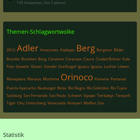
135 Antworten, Vor 5 Jahren
Themen-Schlagwortwolke
Adler
Berg
2012
Amazonas
Atabapo
Bergtour
Bilder
Brasilia
Brasilien
Burg
Canaima
Caracaas
Caura
Ciudad Bolivar
Eule
Foto
Gewehr
Glaser
Gondel
Greifvogel
Iguacu
Iguazu
Luchse
Löwen
Orinoco
Manapiare
Manaus
Mochima
Panama
Pantanal
Puerto Ayacucho
Raubvogel
Reise
Rio Negro
Rio Solimões
Rio Tuyra
Salzburg
San Fernando
Sao Paulo
Schwert
Sipapo
Tierbabys
Tierpark
Tiger
Uhu
Untersberg
Venezuela
Ventuari
Waffen
Zoo
Statistik