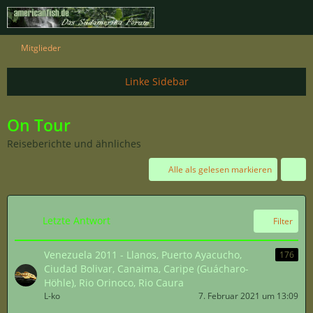
Mitglieder
On Tour
Reiseberichte und ähnliches
Alle als gelesen markieren
Letzte Antwort
Filter
Venezuela 2011 - Llanos, Puerto Ayacucho,
176
Ciudad Bolivar, Canaima, Caripe (Guácharo-
Höhle), Rio Orinoco, Rio Caura
L-ko
7. Februar 2021 um 13:09