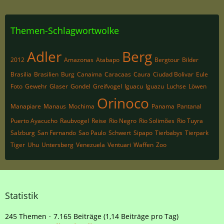
Themen-Schlagwortwolke
Adler
Berg
2012
Amazonas
Atabapo
Bergtour
Bilder
Brasilia
Brasilien
Burg
Canaima
Caracaas
Caura
Ciudad Bolivar
Eule
Foto
Gewehr
Glaser
Gondel
Greifvogel
Iguacu
Iguazu
Luchse
Löwen
Orinoco
Manapiare
Manaus
Mochima
Panama
Pantanal
Puerto Ayacucho
Raubvogel
Reise
Rio Negro
Rio Solimões
Rio Tuyra
Salzburg
San Fernando
Sao Paulo
Schwert
Sipapo
Tierbabys
Tierpark
Tiger
Uhu
Untersberg
Venezuela
Ventuari
Waffen
Zoo
Statistik
245 Themen
7.165 Beiträge (1,14 Beiträge pro Tag)