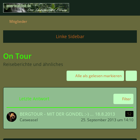
Mitglieder
On Tour
Reiseberichte und ähnliches
Alle als gelesen markieren
Letzte Antwort
Filter
BERGTOUR - MIT DER GONDEL ;-) ... 18.8.2013
52
Catweasel
25. September 2013 um 14:10