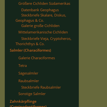
Größere Cichliden Südamerikas
Datenbank Geophagus
Steckbriefe Skalare, Diskus,
Geophagus & Co.
Galerie große Cichliden
Mittelamerikanische Cichliden
Steckbriefe Vieja, Cryptoheros,
Thorichthys & Co.
Salmler (Characiformes)
Galerie Characiformes
Tetra
Sägesalmler
Raubsalmler
Steckbriefe Raubsalmler
Sonstige Salmler
Zahnkärpflinge
(Cyprinodontiformes)