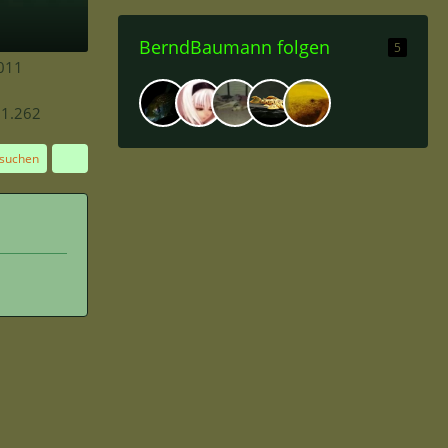
BerndBaumann folgen
5
2011
1.262
 suchen