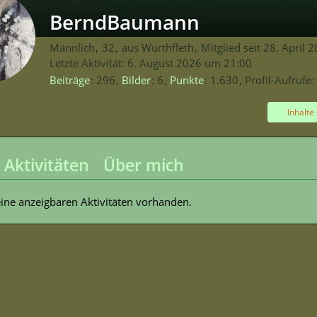
BerndBaumann
Männlich
32
aus Wurthfleth
Mitglied seit 28. April 
Letzte Aktivität:
6. August 2026 um 21:00
Beiträge
296
Bilder
6
Punkte
1.630
Profil-Aufrufe
Inhalte
 Aktivitäten
Über mich
eine anzeigbaren Aktivitäten vorhanden.