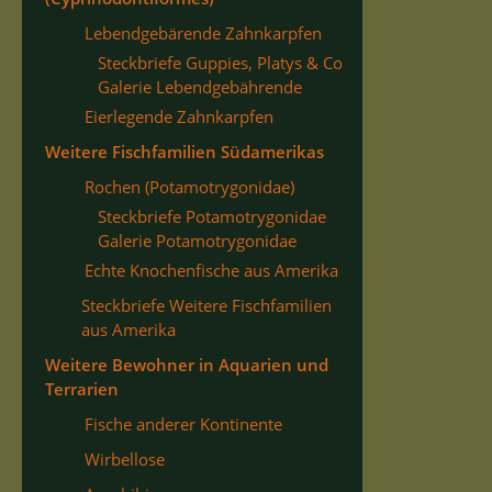
Lebendgebärende Zahnkarpfen
Steckbriefe Guppies, Platys & Co
Galerie Lebendgebährende
Eierlegende Zahnkarpfen
Weitere Fischfamilien Südamerikas
Rochen (Potamotrygonidae)
Steckbriefe Potamotrygonidae
Galerie Potamotrygonidae
Echte Knochenfische aus Amerika
Steckbriefe Weitere Fischfamilien
aus Amerika
Weitere Bewohner in Aquarien und
Terrarien
Fische anderer Kontinente
Wirbellose