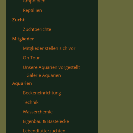
Amphibien
Reptillien
Zucht
Zuchtberichte
Mitglieder
Mitglieder stellen sich vor
On Tour
Unsere Aquarien vorgestellt
Galerie Aquarien
Aquarien
Beckeneinrichtung
Technik
Wasserchemie
Eigenbau & Bastelecke
Lebendfutterzuchten