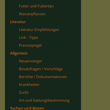
Futter und Futtertips
Wasserpflanzen
Literatur
Literatur-Empfehlungen
Link - Tipps
Pressespiegel
Allgemein
Neueinsteiger
Besatzfragen / Vorschläge
Berichte / Dokumentationen
Krankheiten
Zucht
Art-und Gattungsbestimmung
Suchen und Bieten