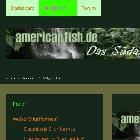
Dashboard
Mitglieder
Forum
americanfish.de
Mitglieder
Foren
Welse (Siluriformes)
Datenbank Siluriformes
Harnischwelse (Loricariidae)