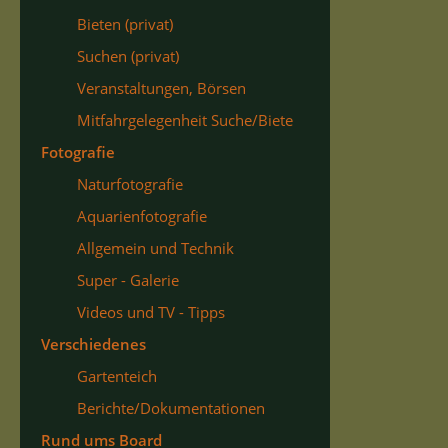
Bieten (privat)
Suchen (privat)
Veranstaltungen, Börsen
Mitfahrgelegenheit Suche/Biete
Fotografie
Naturfotografie
Aquarienfotografie
Allgemein und Technik
Super - Galerie
Videos und TV - Tipps
Verschiedenes
Gartenteich
Berichte/Dokumentationen
Rund ums Board