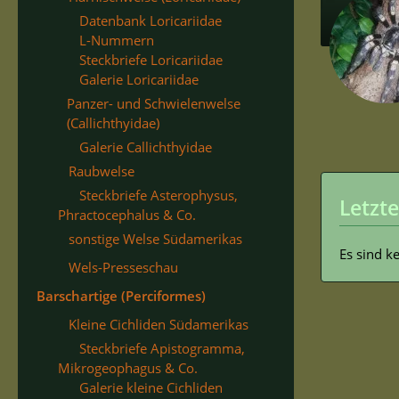
Datenbank Loricariidae
L-Nummern
Steckbriefe Loricariidae
Galerie Loricariidae
Panzer- und Schwielenwelse
(Callichthyidae)
Galerie Callichthyidae
Raubwelse
Steckbriefe Asterophysus,
Letzte
Phractocephalus & Co.
sonstige Welse Südamerikas
Es sind k
Wels-Presseschau
Barschartige (Perciformes)
Kleine Cichliden Südamerikas
Steckbriefe Apistogramma,
Mikrogeophagus & Co.
Galerie kleine Cichliden