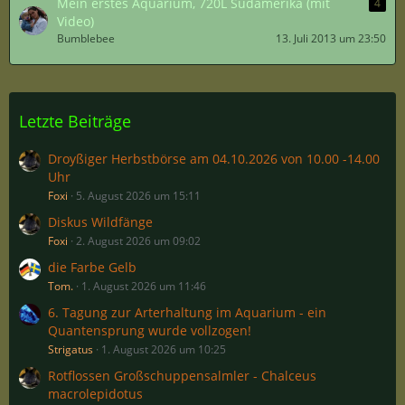
Mein erstes Aquarium, 720L Südamerika (mit
4
Video)
Bumblebee
13. Juli 2013 um 23:50
Letzte Beiträge
Droyßiger Herbstbörse am 04.10.2026 von 10.00 -14.00
Uhr
Foxi
5. August 2026 um 15:11
Diskus Wildfänge
Foxi
2. August 2026 um 09:02
die Farbe Gelb
Tom.
1. August 2026 um 11:46
6. Tagung zur Arterhaltung im Aquarium - ein
Quantensprung wurde vollzogen!
Strigatus
1. August 2026 um 10:25
Rotflossen Großschuppensalmler - Chalceus
macrolepidotus