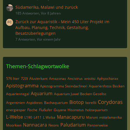
Südamerika, Malawi und zurück
185 Antworten, Vor 8 Jahren
Zurück zur Aquaristik - Mein 450 Liter Projekt im
Aufbau, Planung, Technik, Gestaltung,
Besatzüberlegungen
7 Antworten, Vor einem Jahr
Themen-Schlagwortwolke
576 liter
720l
Aluvierkant
Amazonas
Ancistrus
anisitsi
Aphyocharax
Apistogramma
Apistogramma Steindachneri
Aquarienfotos Becken
Aquarium
Aquarienregal
Aquarium Juwel Becken Gesellsc
Corydoras
Biotop
Argentinien
Aspidoras
Bachaquarium
borellii
energiespar
Fische
Flußufer
Guyana
Hisonotus
holzaquarium
L-Welse
Manacapuru
L190
L411
L Welse
Maroni
mittelamerika
Nannacara
Paludarium
Moorkien
Neons
Panzerwelse