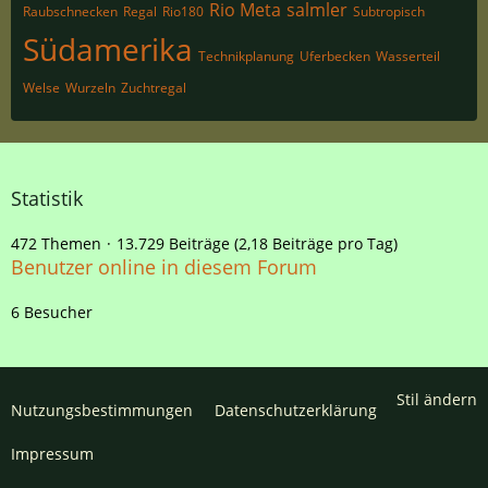
Rio Meta
salmler
Raubschnecken
Regal
Rio180
Subtropisch
Südamerika
Technikplanung
Uferbecken
Wasserteil
Welse
Wurzeln
Zuchtregal
Statistik
472 Themen
13.729 Beiträge (2,18 Beiträge pro Tag)
Benutzer online in diesem Forum
6 Besucher
Stil ändern
Nutzungsbestimmungen
Datenschutzerklärung
Impressum