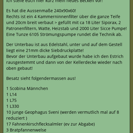
Ich stelle euch hier kurz mein neues Becken vor!
Es hat die Aussenmaße 240x90x60!
Rechts ist ein 4 Kammerninnenfilter über die ganze Teife
und 20cm breit verbaut > gefüllt mit ca 18 Liter Siporax, 2
Patronenfiltern, Watte, Heizstab und 2000 Liter Sicce Pumpe!
Eine Tunze 6105 Strömungspumpe rundet die Technik ab.
Der Unterbau ist aus Edelstahl, unter und auf dem Gestell
liegt eine 21mm dicke Siebdruckplatte!
Bevor der Unterbau aufgebaut wurde habe ich den Estrich
rausgestemmt und dann von der Kellerdecke wieder nach
oben gebaut!
Besatz sieht folgendermassen aus!
1 Scobina Männchen
1 L14
1 L75
1 L330
10 junge Geophagus Sveni (werden vermutlich mal auf 8
reduziert )
17 Fahnenkirschflecksalmler (ev zur Abgabe)
3 Bratpfannenwelse