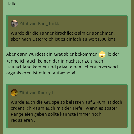
Hallo!
Zitat von Bad_Rockk
Würde dir die Fahnenkirschflecksalmler abnehmen,
aber nach Österreich ist es einfach zu weit (500 km)
Aber dann würdest ein Gratisbier bekommen
, leider
kenne ich auch keinen der in nächster Zeit nach
Deutschland kommt und privat einen Lebentierversand
organisieren ist mir zu aufwendig!
Zitat von Ronny L.
Würde auch die Gruppe so belassen auf 2.40m ist doch
ordentlich Raum auch mit der Tiefe . Wenn es später
Rangeleien geben sollte kannste immer noch
reduzieren .