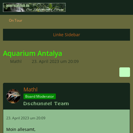
On Tour
Aquarium Antalya
Mathl
23. April 2023 um 20:09
Mathl
Board Moderator
23. April 2023 um 20:09
Moin allesamt,